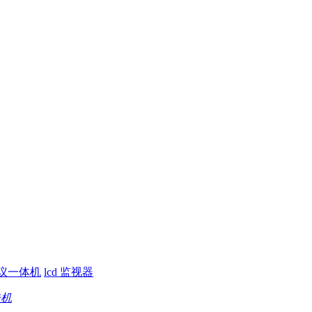
议一体机
lcd 监视器
告机