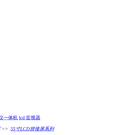
议一体机
lcd 监视器
屏
>>
55寸LCD拼接屏系列